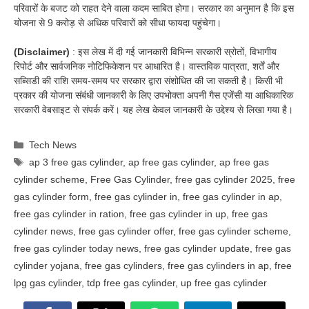
परिवारों के बजट को राहत देने वाला कदम साबित होगा। सरकार का अनुमान है कि इस
योजना से 9 करोड़ से अधिक परिवारों को सीधा फायदा पहुंचेगा।
(Disclaimer)
: इस लेख में दी गई जानकारी विभिन्न सरकारी स्रोतों, विभागीय
रिपोर्ट और सार्वजनिक नोटिफिकेशन पर आधारित है। वास्तविक पात्रता, शर्तें और
सब्सिडी की राशि समय-समय पर सरकार द्वारा संशोधित की जा सकती है। किसी भी
प्रकार की योजना संबंधी जानकारी के लिए उपभोक्ता अपनी गैस एजेंसी या आधिकारिक
सरकारी वेबसाइट से संपर्क करें। यह लेख केवल जानकारी के उद्देश्य से लिखा गया है।
Categories
Tech News
Tags
ap 3 free gas cylinder
,
ap free gas cylinder
,
ap free gas
cylinder scheme
,
Free Gas Cylinder
,
free gas cylinder 2025
,
free
gas cylinder form
,
free gas cylinder in
,
free gas cylinder in ap
,
free gas cylinder in ration
,
free gas cylinder in up
,
free gas
cylinder news
,
free gas cylinder offer
,
free gas cylinder scheme
,
free gas cylinder today news
,
free gas cylinder update
,
free gas
cylinder yojana
,
free gas cylinders
,
free gas cylinders in ap
,
free
lpg gas cylinder
,
tdp free gas cylinder
,
up free gas cylinder