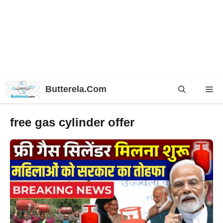
Skip
Butterela.Com
Me
to
content
free gas cylinder offer