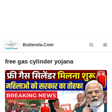
Skip
Butterela.Com
Me
to
content
free gas cylinder yojana