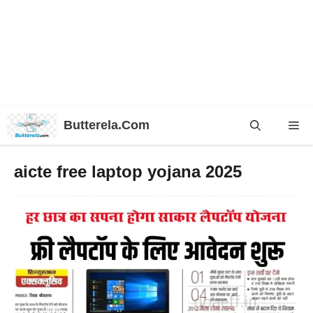
Skip
Butterela.Com
Me
to
content
aicte free laptop yojana 2025