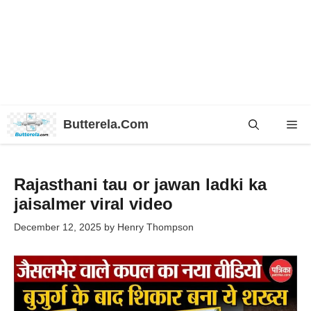
Skip
Butterela.Com
Me
to
content
Rajasthani tau or jawan ladki ka
jaisalmer viral video
December 12, 2025
by
Henry Thompson