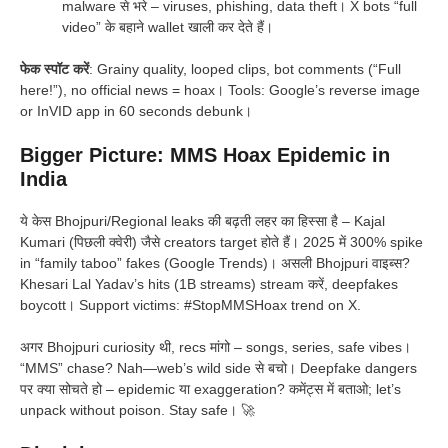
malware से भरे – viruses, phishing, data theft। X bots “full
video” के बहाने wallet खाली कर देते हैं।
फेक स्पॉट करें
: Grainy quality, looped clips, bot comments (“Full
here!”), no official news = hoax। Tools: Google’s reverse image
or InVID app in 60 seconds debunk।
Bigger Picture: MMS Hoax Epidemic in
India
ये केस Bhojpuri/Regional leaks की बढ़ती लहर का हिस्सा है – Kajal
Kumari (पिछली क्वेरी) जैसे creators target होते हैं। 2025 में 300% spike
in “family taboo” fakes (Google Trends)। असली Bhojpuri वाइब्स?
Khesari Lal Yadav’s hits (1B streams) stream करें, deepfakes
boycott। Support victims: #StopMMSHoax trend on X.
अगर Bhojpuri curiosity थी, recs मांगो – songs, series, safe vibes।
“MMS” chase? Nah—web’s wild side से बचो। Deepfake dangers
पर क्या सोचते हो – epidemic या exaggeration? कमेंट्स में बताओ; let’s
unpack without poison. Stay safe। 🚀