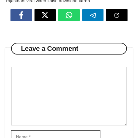
rajasthani viral video kaise download karen
Leave a Comment
Comment
Name