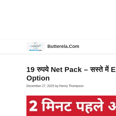
Skip
Butterela.Com
to
content
19 रुपये Net Pack – सस्ते म
Option
December 27, 2025
by
Henry Thompson