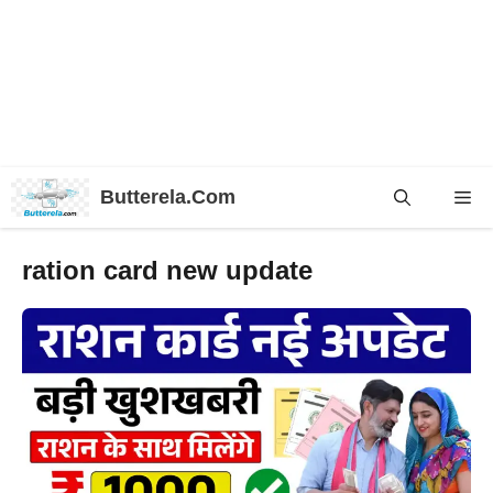
Skip
Butterela.Com
Me
to
content
ration card new update