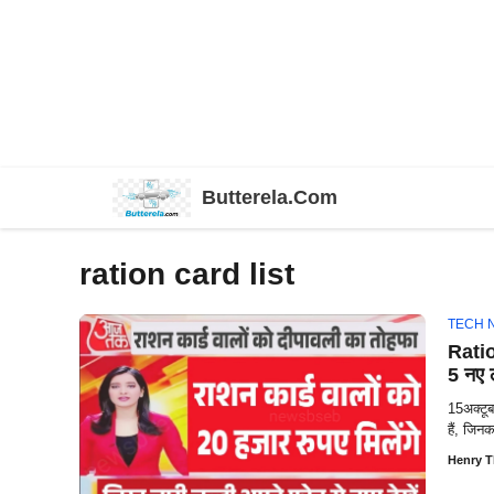
Skip
Butterela.Com
to
content
ration card list
TECH 
Ratio
5 नए ल
15अक्टूब
हैं, जिन
Henry 