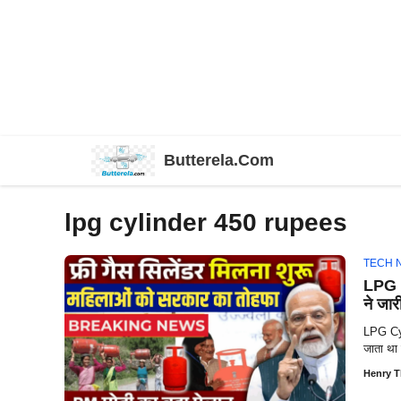
Skip
Butterela.Com
to
content
lpg cylinder 450 rupees
TECH 
LPG C
ने जा
LPG Cyli
जाता था 
Henry 