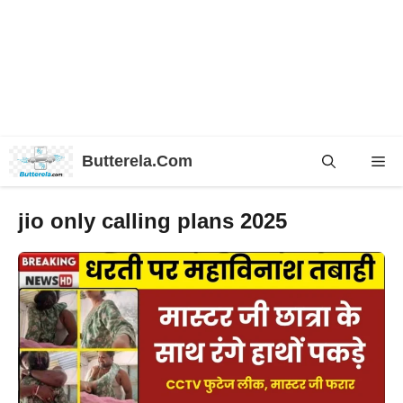
Skip
Butterela.Com
Me
to
content
jio only calling plans 2025