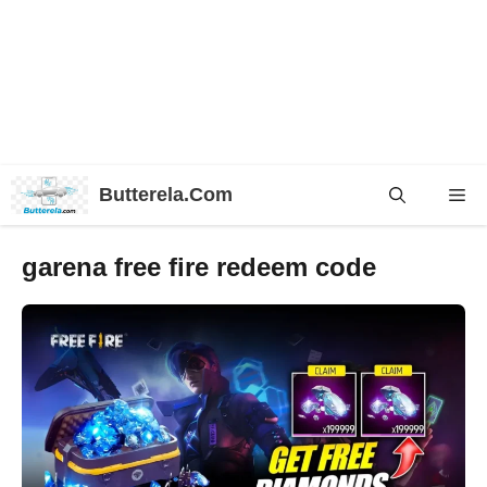
Skip
Butterela.Com
Me
to
content
garena free fire redeem code