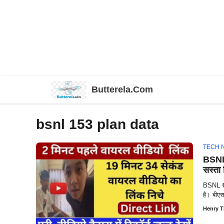
Skip
Butterela.Com
to
content
bsnl 153 plan data
TECH 
BSNL 
सस्ता 
BSNL ₹1
है। बीए
Henry 